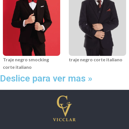
Traje negro smocking
traje negro corte italiano
corte italiano
Deslice para ver mas »